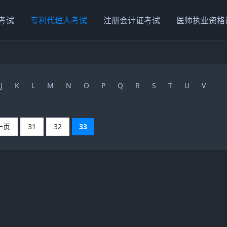
考试
专利代理人考试
注册会计证考试
医师执业资格
J
K
L
M
N
O
P
Q
R
S
T
U
V
一页
31
32
33