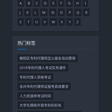
A
B
C
D
E
F
G
H
I
J
K
L
M
N
O
P
Q
R
S
T
U
V
W
X
Y
Z
热门标签
朝阳区专利代理师怎么报名培训费用
2018专利代理人考试实务课件
专利代理人资格考试
永州专利代理师证报考具体要求
人力资源师考试时间
大学生拥有外观专利的好处