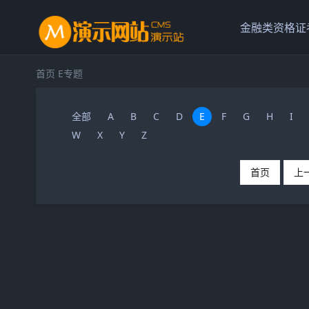
金融类资格证
首页
E专题
全部
A
B
C
D
E
F
G
H
I
W
X
Y
Z
首页
上