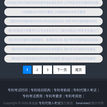
沙坪坝区专利代理师培训及报考地址报名条件-沙坪坝区专利代理师培训报名条件
山西高级会计师论文要求-山西高级会计师论文要求
邵阳专利代理师报名和考试时间及报名网址-邵阳专利代理师报名时间
随州初级会计师要学什么专业考证考几门-随州初级会计师考专业课几门
宿迁专利代理师在哪里报名，有哪些培训班-宿迁专利代理师报名培训班
随州专利代理师国家有补贴吗在哪里报名-随州专利代理师补贴报名
随州会计实操资格培训专业的学校推荐-随州会计实操培训学校推荐
1
2
3
下一页
尾页
专利考试时间
|
专利培训机构
|
专利考新闻
|
专利代理人考试
|
专利考试费用
|
专利考要求
|
专利考其他
|
Copyright © 2026 本站由
专利代理人考试
强力驱动
beianeee2
统计代码