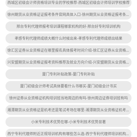
西城区初级会计师资格培训专业的学校推荐-西城区初级会计师培训学校推荐
徐州期货从业资格证证报考条件官网具体入口-徐州期货从业资格证报考条件官网入口
邢台专利代理师报考培训课程哪家机构的好-邢台好专利培训机构
孝感专利代理师成绩大概什么时候出来-孝感专利代理师成绩出结果
徐汇区证券从业资格证在哪里报名具体报考时间介绍-徐汇区证券从业资格证报名时间
兴安盟期货从业资格证报考资料推荐及就业方向介绍-兴安盟期货从业资格证报考推荐
厦门专利补贴政策-厦门专利补贴
厦门初级会计师考试具体要看什么书哪买-厦门初级会计书买
徐州证券从业资格证机构培训班当地周边的有吗-徐州周边证券培训班有吗
湘潭期货从业资格证是机考还是笔试考场在哪里-湘潭期货从业资格证机考考场在哪里
小米专利技术优势在哪-小米专利技术优势显著
西宁专利代理师附近正规培训机构有哪些怎么选-西宁专利代理师培训机构推荐