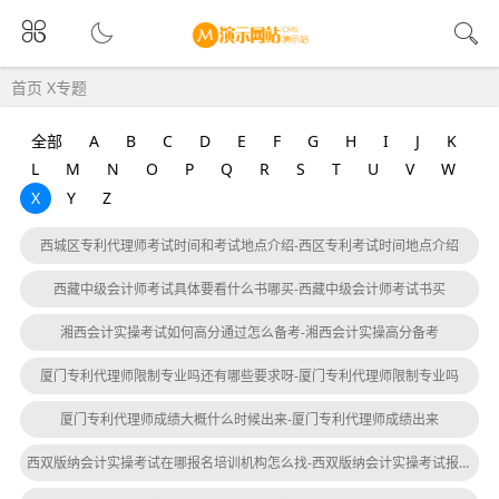
首页
X专题
全部
A
B
C
D
E
F
G
H
I
J
K
L
M
N
O
P
Q
R
S
T
U
V
W
X
Y
Z
西城区专利代理师考试时间和考试地点介绍-西区专利考试时间地点介绍
西藏中级会计师考试具体要看什么书哪买-西藏中级会计师考试书买
湘西会计实操考试如何高分通过怎么备考-湘西会计实操高分备考
厦门专利代理师限制专业吗还有哪些要求呀-厦门专利代理师限制专业吗
厦门专利代理师成绩大概什么时候出来-厦门专利代理师成绩出来
西双版纳会计实操考试在哪报名培训机构怎么找-西双版纳会计实操考试报名机构找