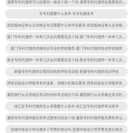
湘潭专利代理师可以挂靠吗一般多少钱一个月-湘潭专利代理师挂靠费用月均多少
写专利需要什么条件-写专利需条件
西双版纳证券从业资格证考试需要什么条件及要求-西双版纳证券从业资格证考试条件
厦门专利代理师一年考几次总共需要花多少钱-厦门专利代理师一年考几次多少钱
厦门专利代理师资格培训专业的学校推荐-厦门专利代理师培训学校推荐
新余专利代理师一年考几次总共需要花多少钱-新余专利代理师一年考几次多少钱
新疆专利代理师正规培训机构学校培训班-新疆专利代理师培训学校
西安初级会计师报考条件速查，详细分析报名要求-西安初级会计师报考条件速查
襄阳银行从业资格证考试时间和考试地点介绍-襄阳银行从业资格证考试时间地点介绍
徐汇区专利代理师怎么考需要什么条件-徐汇区专利代理师考试条件
襄阳专利代理师报名和考试费用分别多少钱-襄阳专利代理师报名费和考试费多少钱
宣城中级会计师大概多少学费好就业吗-宣城中级会计师学费及就业情况