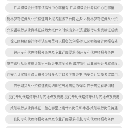
许昌初级会计师考试指导中心哪里有-许昌初级会计考试中心在哪里
锡林郭勒证券从业资格证网上报名服务平台网址多少-锡林郭勒证券从业资格证报名网址
兴安盟银行从业资格证成绩大概什么时候出来-兴安盟银行从业资格证成绩何时出
徐汇区初级会计师考试在哪里可以报名怎么报-徐汇区初级会计师报名处
徐州专利代理师报考条件及专业详细要求-徐州专利代理师报考条件
咸宁银行从业资格证如何考取证书难度分析-咸宁银行从业资格证考取难度分析
西安会计实操考试大概多少钱多久可以考下来证书-西安会计实操考试费用及时间大概多少
西宁期货从业资格证机构培训班当地周边的有吗-西宁周边有培训班
厦门专利代理师考试时间地点及费用-厦门专利代理师考试时间地点及费用
咸阳银行从业资格证一般在哪里上班什么岗位和待遇-咸阳银行岗位待遇
信阳专利代理师报考条件及专业详细要求-信阳专利代理师报考条件