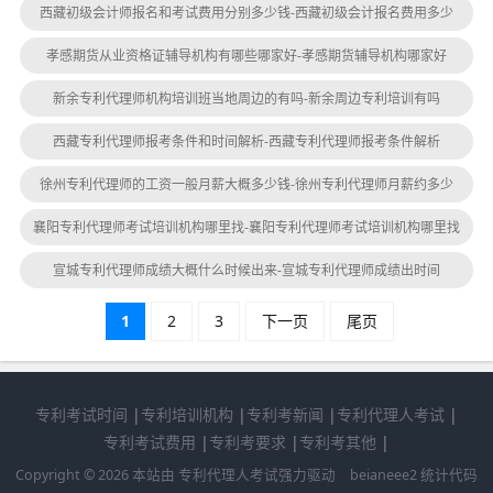
西藏初级会计师报名和考试费用分别多少钱-西藏初级会计报名费用多少
孝感期货从业资格证辅导机构有哪些哪家好-孝感期货辅导机构哪家好
新余专利代理师机构培训班当地周边的有吗-新余周边专利培训有吗
西藏专利代理师报考条件和时间解析-西藏专利代理师报考条件解析
徐州专利代理师的工资一般月薪大概多少钱-徐州专利代理师月薪约多少
襄阳专利代理师考试培训机构哪里找-襄阳专利代理师考试培训机构哪里找
宣城专利代理师成绩大概什么时候出来-宣城专利代理师成绩出时间
1
2
3
下一页
尾页
专利考试时间
|
专利培训机构
|
专利考新闻
|
专利代理人考试
|
专利考试费用
|
专利考要求
|
专利考其他
|
Copyright © 2026 本站由
专利代理人考试
强力驱动
beianeee2
统计代码