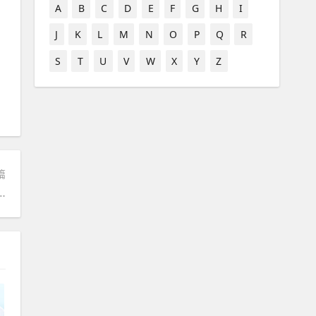
A
B
C
D
E
F
G
H
I
J
K
L
M
N
O
P
Q
R
S
T
U
V
W
X
Y
Z
篇
试 思博-2018专利代理人考试思博